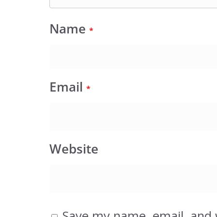
Name
*
Email
*
Website
Save my name, email, and w