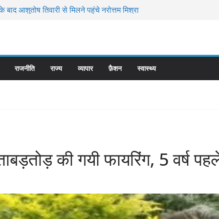
े बाद आशुतोष तिवारी से मिलने पहुंचे नरोत्तम मिश्रा
ोर्ट में 27% OBC आरक्षण पर अंतिम बहस पूरी, 2.30
ी पक्षों ने रखा अपना पक्ष
 और परिवहन मिला तो कलेक्टर होगी जिम्मेदार,
दर्ज कर भेजेंगे जेल
अवैध रेत उत्खनन पर पुलिस ने कार्यवाही करते हुए
राजनीति
राज्य
व्यापार
फ़ैशन
स्वास्थ्य
 को लगाई आग
ट अप्रैल-मई 2027 में आएंगे
 ताबड़तोड़ की गयी फायरिंग, 5 वर्ष पहले