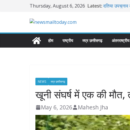
Skip
Thursday, August 6, 2026
Latest:
दतिया उपचुनाव क
to
मध्यप्रदेश हाईक
content
घंटे चली बहस, सभ
बिलौआ अवैध खनन
अधिकारी पर FIR 
बाबूपुर घाट पर 
होम
राष्ट्रीय
मप्र छत्तीसगढ़
अंतरराष्ट्रीय
पनडुब्बी मशीन
प्लास्टिक के नो
NEWS
मप्र छत्तीसगढ़
खूनी संघर्ष में एक की मौत,
May 6, 2026
Mahesh Jha