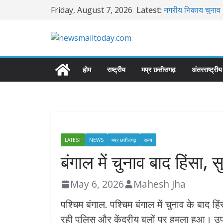
MP में रात से बसें ब
Skip
Friday, August 7, 2026
Latest:
नगरीय निकाय चुनाव 2
to
पूरा चुनाव ईवीएम से 
content
बिलौआ में हो रहे अव
हाईकोर्ट ने हटाया, 
कावंडियों पर अज्ञात 
होम
राष्ट्रीय
मप्र छत्तीसगढ़
अंतरराष्ट्रीय
गंभीर, थाने के बाहर
दतिया भाजपा में संगठ
बचाने के लिए दिल्ली 
LATEST
NEWS
मप्र छत्तीसगढ़
राज्य
बंगाल में चुनाव बाद हिंसा
May 6, 2026
Mahesh Jha
पश्चिम बंगाल. पश्चिम बंगाल में चुनाव के बाद ह
रही पुलिस और केंद्रीय बलों पर हमला हुआ। उपद्