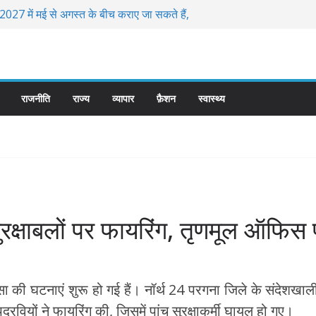
ंद, नई परिवहन नीति के विरोध में फैसला
027 में मई से अगस्त के बीच कराए जा सकते हैं,
कराने पर हो रहा विचार
ैध खनन के माफिया के मददगार मायनिंग अधिकारी को
एसडीएम जूही को भी हटाया
युवकों ने सरियों -हथौड़े से किया हमला, 2 हालत
राजनीति
राज्य
व्यापार
फ़ैशन
स्वास्थ्य
 चक्काजाम तब हुई FIR
न पुनर्गठन की तैयारी तेज, नरोत्तम समर्थकों को
रवाना
, सुरक्षाबलों पर फायरिंग, तृणमूल ऑफ
िंसा की घटनाएं शुरू हो गई हैं। नॉर्थ 24 परगना जिले के संदेशखा
रवियों ने फायरिंग की, जिसमें पांच सुरक्षाकर्मी घायल हो गए।