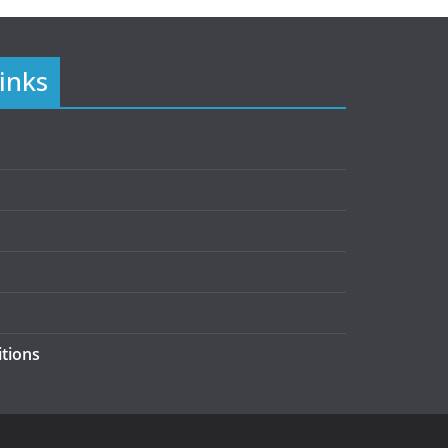
inks
tions