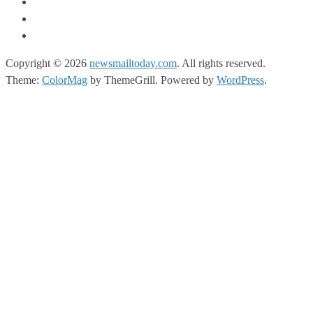
Copyright © 2026
newsmailtoday.com
. All rights reserved.
Theme:
ColorMag
by ThemeGrill. Powered by
WordPress
.
nbet
holiganbet giriş
casibom giriş
casibom
casibom giriş
casibom
mat