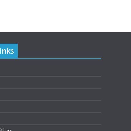
inks
tions