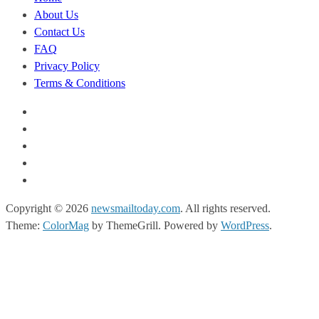
About Us
Contact Us
FAQ
Privacy Policy
Terms & Conditions
Copyright © 2026
newsmailtoday.com
. All rights reserved.
Theme:
ColorMag
by ThemeGrill. Powered by
WordPress
.
t
grandpashabet giriş
grandpashabet
grandpashabet güncel giriş
grandp