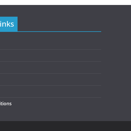
inks
tions