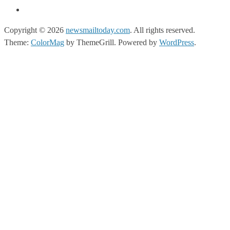
Copyright © 2026
newsmailtoday.com
. All rights reserved.
Theme:
ColorMag
by ThemeGrill. Powered by
WordPress
.
t
grandpashabet giriş
grandpashabet
grandpashabet güncel giriş
grand