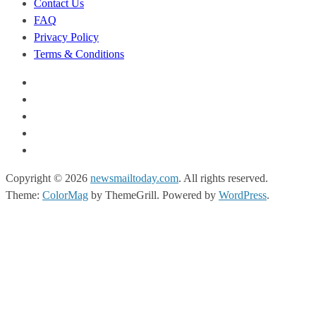
Contact Us
FAQ
Privacy Policy
Terms & Conditions
Copyright © 2026
newsmailtoday.com
. All rights reserved.
Theme:
ColorMag
by ThemeGrill. Powered by
WordPress
.
randpashabet giriş
grandpashabet
grandpashabet güncel giriş
grandpas