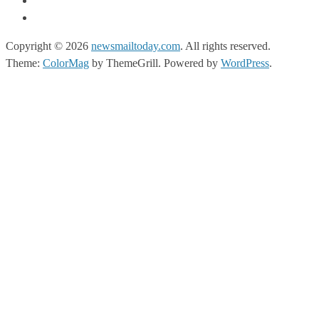
Copyright © 2026
newsmailtoday.com
. All rights reserved.
Theme:
ColorMag
by ThemeGrill. Powered by
WordPress
.
iganbet giriş
casibom giriş
casibom
casibom giriş
casibom
matbet
matb